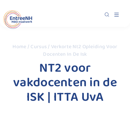
Home
/
Cursus
/ Verkorte Nt2 Opleiding Voor
Docenten In De Isk
NT2 voor
vakdocenten in de
ISK | ITTA UvA